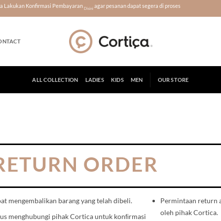
era Lakukan Konfirmasi Pembayaran
agar pesanan dapat segera di proses
Disini
ONTACT
ALL COLLECTION
LADIES
KIDS
MEN
OUR STORE
RETURN ORDER
pat mengembalikan barang
yang telah dibeli.
Permintaan return 
oleh pihak Cortica.
rus menghubungi pihak Cortica
untuk konﬁrmasi