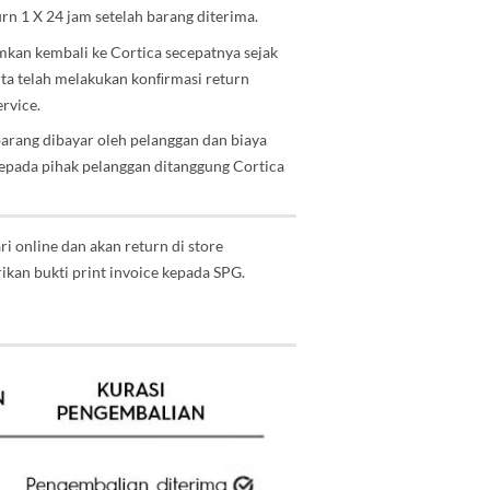
urn 1 X 24 jam setelah
barang diterima.
mkan kembali ke Cortica
secepatnya sejak
rta telah melakukan konﬁrmasi return
rvice.
barang dibayar oleh
pelanggan dan biaya
epada pihak pelanggan ditanggung Cortica
ri online dan
akan return di store
kan bukti print invoic
e
kepada SPG.