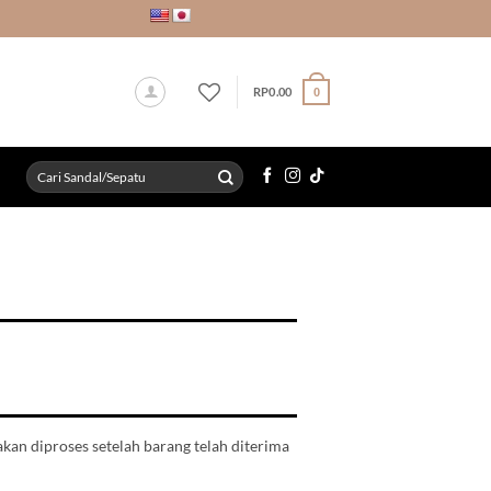
RP
0.00
0
Search
for:
akan diproses setelah
barang telah diterima