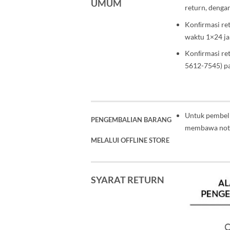
UMUM
return, denga
Konﬁrmasi ret
waktu 1×24 j
Konﬁrmasi ret
5612-7545) p
Untuk pembeli
PENGEMBALIAN BARANG
membawa
not
MELALUI OFFLINE STORE
SYARAT RETURN