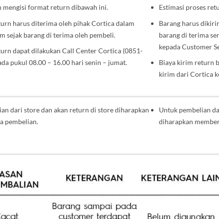
n
mengisi format return dibawah ini
.
Estimasi proses ret
urn harus diterima oleh
pihak Cortica dalam
Barang harus dikiri
am sejak
barang di terima oleh pembeli
.
barang di terima
se
kepada Customer Se
urn dapat dilakukan Call
Center Cortica (0851-
ada pukul
08.00 – 16.00 hari senin – jumat.
Biaya kirim return 
kirim dari Cortica
k
an dari store dan akan
return di store diharapkan
Untuk pembelian da
a pembelian.
diharapkan
memberi