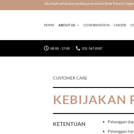
Skip
Jika telah melakukan pembayaran melalu Bank Transfer, Seg
to
content
HOME
ABOUT US
CONFIRMATION
CAREER
C
08:00 - 17:00
031-567.8187
CUSTOMER CARE
KEBIJAKAN 
Pelanggan da
KETENTUAN
Pelanggan ha